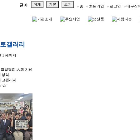
작게
기본
크게
홈
회원가입
로그인
대구장
토갤러리
건
1 페이지
록
발달협회 30회 기념
시상식
최고관리자
7-27