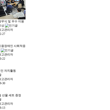
 종무식 및 우수 이용
포상
최고관리자
2-27
년 이용장애인 사회적응
G
최고관리자
0-22
인 자치활동
최고관리자
9-30
절 선물 세트 증정
최고관리자
9-13