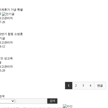
 하계휴가 기념 특별
공
최고관리자
7-26
 상반기 합동 소방훈
최고관리자
6-12
인 성교육
최고관리자
5-29
1
2
3
4
맨끝
검색