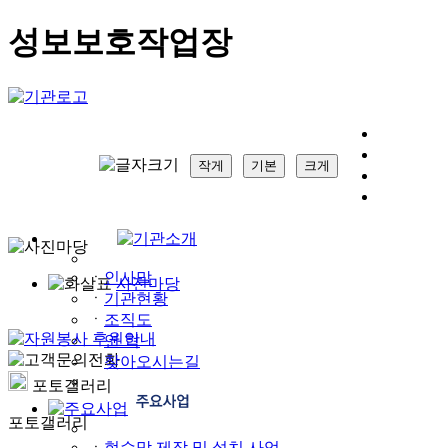
성보보호작업장
작게
기본
크게
ㆍ
인사말
사진마당
ㆍ
기관현황
ㆍ
조직도
ㆍ
연 혁
ㆍ
찾아오시는길
포토갤러리
포토갤러리
ㆍ
현수막 제작 및 설치 사업