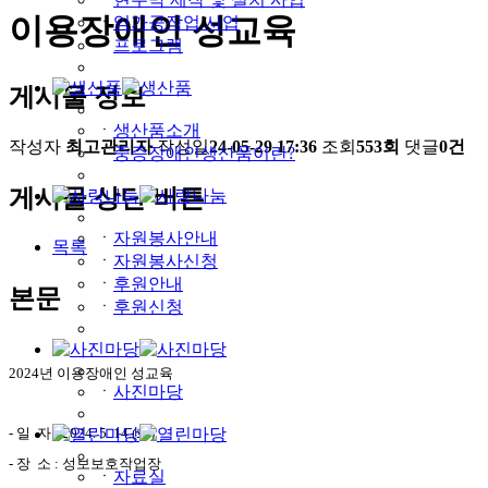
이용장애인 성교육
ㆍ
임가공작업 사업
ㆍ
프로그램
게시물 정보
ㆍ
생산품소개
작성자
최고관리자
작성일
24-05-29 17:36
조회
553회
댓글
0건
ㆍ
중증장애인생산품이란?
게시물 상단 버튼
ㆍ
자원봉사안내
목록
ㆍ
자원봉사신청
ㆍ
후원안내
본문
ㆍ
후원신청
2024년 이용장애인 성교육
ㆍ
사진마당
- 일 자 : 2024. 5. 14.(화)
- 장 소 : 성보보호작업장
ㆍ
자료실