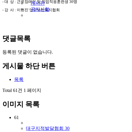
- 대 상 : 근로장애인 및 직업적응훈련생 30명
ㆍ
게시판
ㆍ
공지사항
- 강 사 : 이현진 인구보건복지협회
댓글목록
등록된 댓글이 없습니다.
게시물 하단 버튼
목록
Total 61건
1 페이지
이미지 목록
61
대구지적발달협회 30